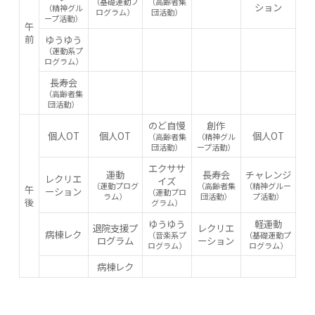
（基礎運動プ
（高齢者集
ション
（精神グル
ログラム）
団活動）
ープ活動）
午
前
ゆうゆう
（運動系プ
ログラム）
長寿会
（高齢者集
団活動）
のど自慢
創作
個人OT
個人OT
個人OT
（高齢者集
（精神グル
団活動）
ープ活動）
エクササ
運動
長寿会
チャレンジ
レクリエ
イズ
（運動プログ
（高齢者集
（精神グルー
午
ーション
（運動プロ
ラム）
団活動）
プ活動）
後
グラム）
ゆうゆう
軽運動
退院支援プ
レクリエ
病棟レク
（音楽系プ
（基礎運動プ
ログラム
ーション
ログラム）
ログラム）
病棟レク