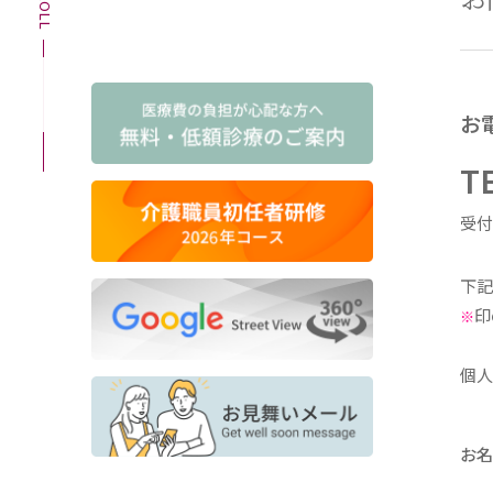
SCROLL
お
T
受付
下
印
※
個
お