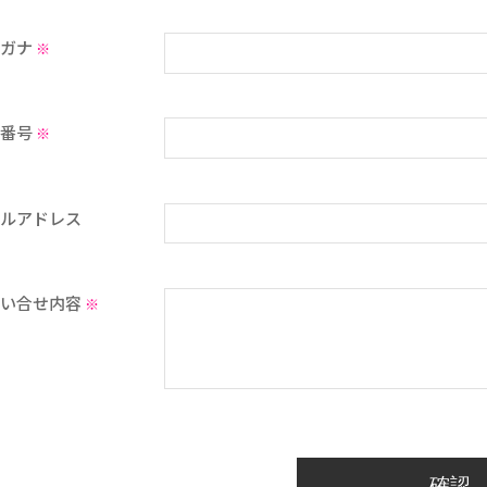
リガナ
※
話番号
※
ールアドレス
問い合せ内容
※