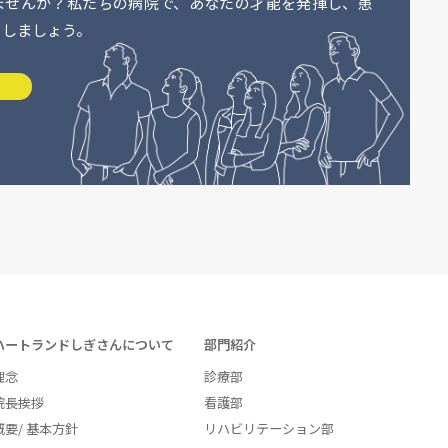
ませんか？私たちの病院で、あなたの才能を発揮し、患
らしましょう。
ハートランドしぎさんについて
部門紹介
理念
診療部
院長挨拶
看護部
概要/ 基本方針
リハビリテーション部