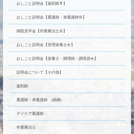
おしごと説明会【薬剤師💊】
おしごと説明会【看護師・准看護師🌸】
病院見学会【作業療法士🌼】
おしごと説明会【管理栄養士🍚】
おしごと説明会【栄養士・調理師・調理員🍚】
説明会について【その他】
薬剤師
看護師・准看護師 (病棟)
デイケア看護師
作業療法士