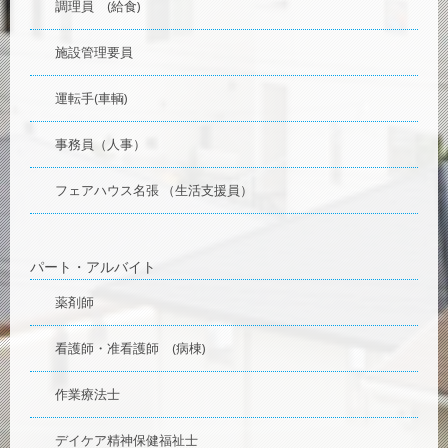
調理員 (給食)
施設管理要員
運転手(車輌)
事務員（人事）
フェアハウス名張 （生活支援員）
パート・アルバイト
薬剤師
看護師・准看護師 (病棟)
作業療法士
デイケア精神保健福祉士