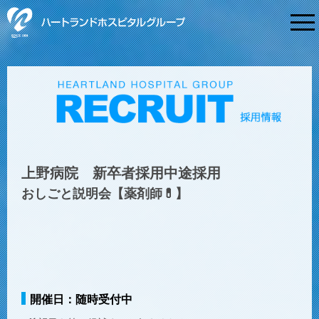
Menu
上野病院 新卒者採用中途採用
おしごと説明会【薬剤師💊】
開催日：
随時受付中